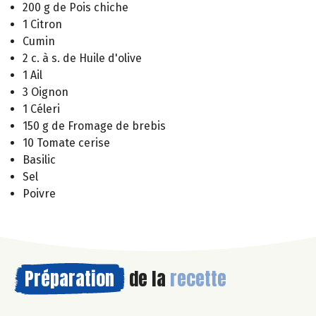
200 g de Pois chiche
1 Citron
Cumin
2 c. à s. de Huile d'olive
1 Ail
3 Oignon
1 Céleri
150 g de Fromage de brebis
10 Tomate cerise
Basilic
Sel
Poivre
Préparation
de la
recette