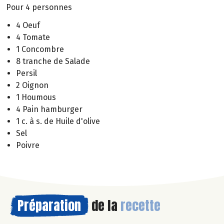
Pour 4 personnes
4 Oeuf
4 Tomate
1 Concombre
8 tranche de Salade
Persil
2 Oignon
1 Houmous
4 Pain hamburger
1 c. à s. de Huile d'olive
Sel
Poivre
Préparation
de la
recette